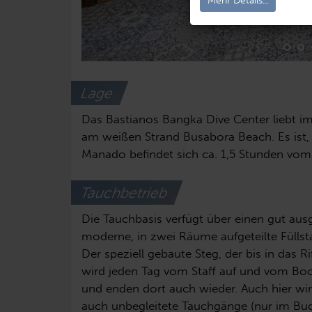
Mehr Details...
Lage
Das Bastianos Bangka Dive Center liebt i
am weißen Strand Busabora Beach. Es ist,
Manado befindet sich ca. 1,5 Stunden vom 
Tauchbetrieb
Die Tauchbasis verfügt über einen gut a
moderne, in zwei Räume aufgeteilte Fülls
Der speziell gebaute Steg, der bis in das 
wird jeden Tag vom Staff auf und vom Boo
und enden dort auch wieder. Auch hier wird
auch unbegleitete Tauchgänge (nur im Bud