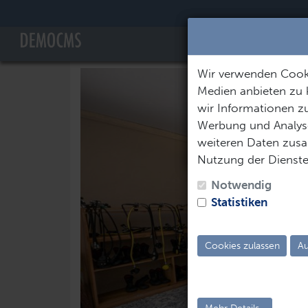
Reisezeitraum aus
Abreisedatum
Wir verwenden Cooki
Medien anbieten zu 
wir Informationen zu
Werbung und Analyse
weiteren Daten zusam
Nutzung der Dienst
Notwendig
Statistiken
Cookies zulassen
Au