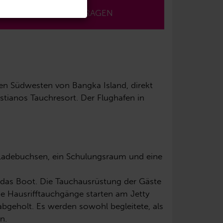
JETZT ANFRAGEN
en Südwesten von Bangka Island, direkt
tianos Tauchresort. Der Flughafen in
 Ladebuchsen, ein Schulungsraum und eine
uf das Boot. Die Tauchausrüstung der Gäste
e Hausrifftauchgänge starten am Jetty
abgeholt. Es werden sowohl begleitete, als
n.