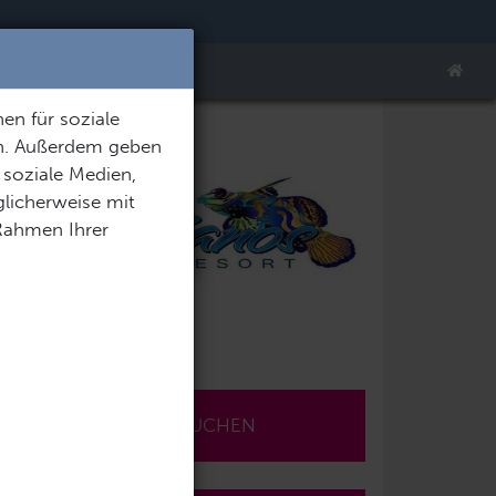
×
en für soziale
en. Außerdem geben
 soziale Medien,
licherweise mit
 Rahmen Ihrer
JETZT BUCHEN