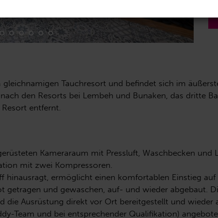
m gleichnamigen Tauchresort und befindet sich im äußerst
 nach den Resorts bei Lembeh und Bunaken, das dritte Bas
Resort entfernt.
usgerüsteten Kameraraum mit Pressluft, Waschbecken und
tation mit zwei Kompressoren.
Riff hinausragt, ermöglicht einen komfortablen Einstieg a
t getragen und gewaschen, auf- und wieder abgebaut. Di
 die Ausrüstung direkt vor Ort bereitgestellt und wieder 
dy-Team und bei entsprechender Qualifikation) angebote