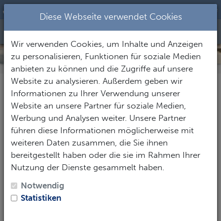
+49 7731 9345-71
|
m.wittmer@aqualung.de
Diese Webseite verwendet Cookies
Toggle Nav
Wir verwenden Cookies, um Inhalte und Anzeigen
MUREX DIVE RESORT BANGKA
zu personalisieren, Funktionen für soziale Medien
anbieten zu können und die Zugriffe auf unsere
Website zu analysieren. Außerdem geben wir
Informationen zu Ihrer Verwendung unserer
Pauschalreise
Nur Hotel
Website an unsere Partner für soziale Medien,
Werbung und Analysen weiter. Unsere Partner
Ihre Reisedaten:
führen diese Informationen möglicherweise mit
weiteren Daten zusammen, die Sie ihnen
Anreise:*
bereitgestellt haben oder die sie im Rahmen Ihrer
Nutzung der Dienste gesammelt haben.
Notwendig
Abreise:*
Statistiken